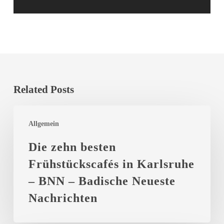
Related Posts
Die
Allgemein
zehn
besten
Die zehn besten
Frühstückscafés
Frühstückscafés in Karlsruhe
in
– BNN – Badische Neueste
Karlsruhe
Nachrichten
–