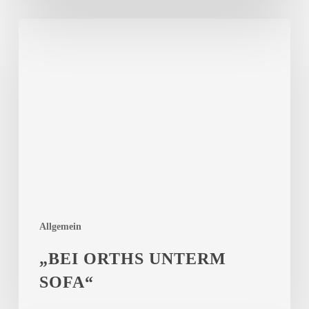
BNN
–
„BEI
Badische
ORTHS
Neueste
UNTERM
Nachrichten
SOFA“
Allgemein
„BEI ORTHS UNTERM
SOFA“