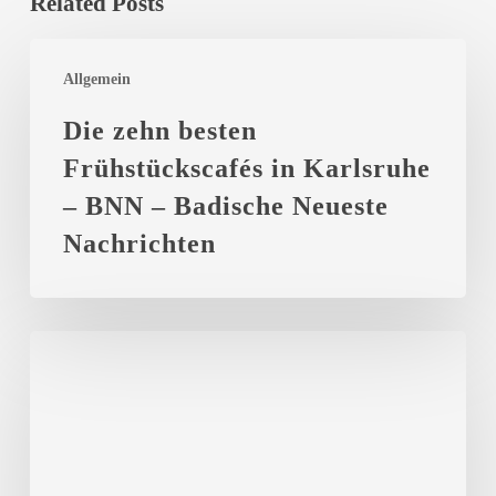
Related Posts
Die
Allgemein
zehn
besten
Die zehn besten
Frühstückscafés
Frühstückscafés in Karlsruhe
in
– BNN – Badische Neueste
Karlsruhe
Nachrichten
–
BNN
–
Lesung
Badische
Brot
Neueste
und
Nachrichten
Kunst-
Autorenkollektiv