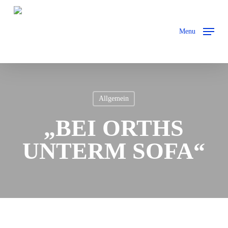
Skip
to
Menu
main
content
Allgemein
„BEI ORTHS
UNTERM SOFA“