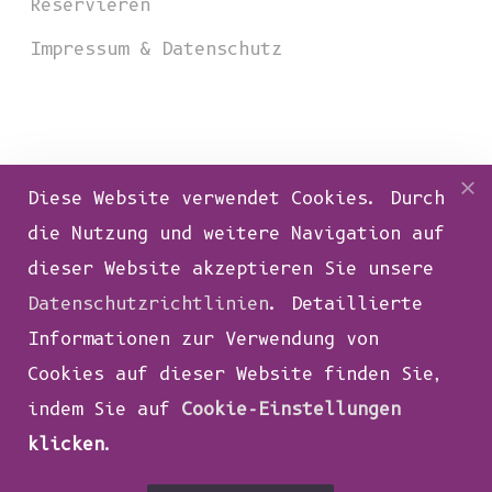
Reservieren
Impressum & Datenschutz
Recent Posts
×
Diese Website verwendet Cookies. Durch
Die zehn besten Frühstückscafés in
die Nutzung und weitere Navigation auf
Karlsruhe – BNN – Badische Neueste
dieser Website akzeptieren Sie unsere
Nachrichten
Datenschutzrichtlinien
. Detaillierte
Informationen zur Verwendung von
„BEI ORTHS UNTERM SOFA“
Cookies auf dieser Website finden Sie,
Lesung Brot und Kunst-Autorenkollektiv
indem Sie auf
Cookie-Einstellungen
Spendenkonzert mit Jan Wachsmann und
klicken
.
Franzi Graf