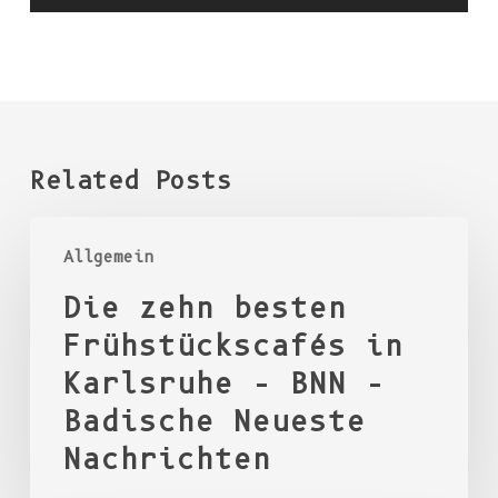
Related Posts
Die
Allgemein
zehn
Die zehn besten
besten
Frühstückscafés
Frühstückscafés in
in
Karlsruhe – BNN –
Karlsruhe
Badische Neueste
–
Nachrichten
BNN