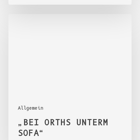
–
Badische
„BEI
Neueste
ORTHS
Nachrichten
UNTERM
SOFA“
Allgemein
„BEI ORTHS UNTERM
SOFA“