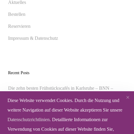
Aktuelles
Bestellen
Reservieren
Impressum & Datenschutz
Recent Posts
Die zehn besten Frühstückscafés in Karlsruhe – BNN –
×
Badische Neueste Nachrichten
Diese Website verwendet Cookies. Durch die Nutzung und
„BEI ORTHS UNTERM SOFA“
weitere Navigation auf dieser Website akzeptieren Sie unsere
Datenschutzrichtlinien
. Detaillierte Informationen zur
Lesung Brot und Kunst-Autorenkollektiv
Verwendung von Cookies auf dieser Website finden Sie,
Spendenkonzert mit Jan Wachsmann und Franzi Graf